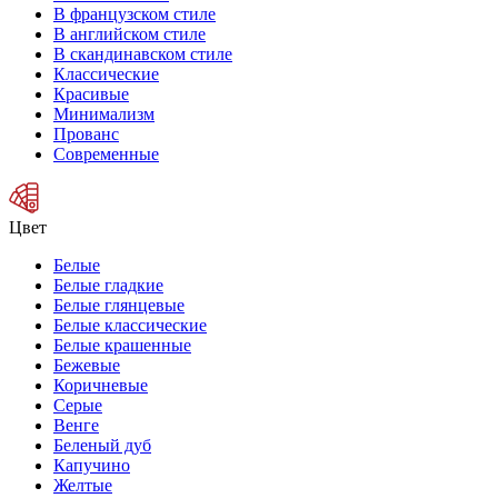
В французском стиле
В английском стиле
В скандинавском стиле
Классические
Красивые
Минимализм
Прованс
Современные
Цвет
Белые
Белые гладкие
Белые глянцевые
Белые классические
Белые крашенные
Бежевые
Коричневые
Серые
Венге
Беленый дуб
Капучино
Желтые