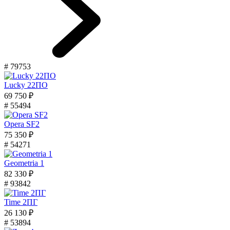
# 79753
Lucky 22ПО
69 750 ₽
# 55494
Opera SF2
75 350 ₽
# 54271
Geometria 1
82 330 ₽
# 93842
Time 2ПГ
26 130 ₽
# 53894