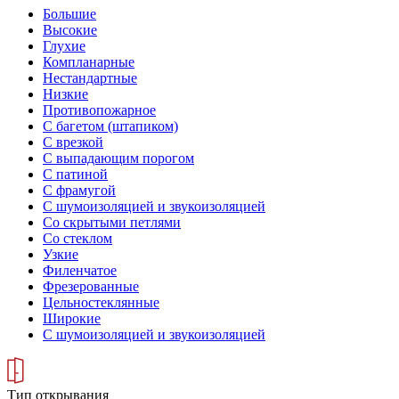
Большие
Высокие
Глухие
Компланарные
Нестандартные
Низкие
Противопожарное
С багетом (штапиком)
С врезкой
С выпадающим порогом
С патиной
С фрамугой
С шумоизоляцией и звукоизоляцией
Со скрытыми петлями
Со стеклом
Узкие
Филенчатое
Фрезерованные
Цельностеклянные
Широкие
С шумоизоляцией и звукоизоляцией
Тип открывания