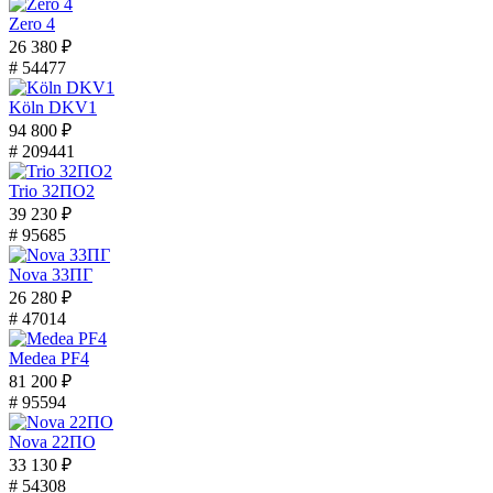
Zero 4
26 380 ₽
# 54477
Köln DKV1
94 800 ₽
# 209441
Trio 32ПО2
39 230 ₽
# 95685
Nova 33ПГ
26 280 ₽
# 47014
Medea PF4
81 200 ₽
# 95594
Nova 22ПО
33 130 ₽
# 54308