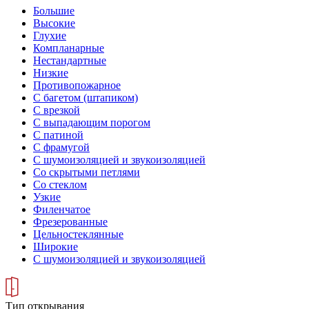
Большие
Высокие
Глухие
Компланарные
Нестандартные
Низкие
Противопожарное
С багетом (штапиком)
С врезкой
С выпадающим порогом
С патиной
С фрамугой
С шумоизоляцией и звукоизоляцией
Со скрытыми петлями
Со стеклом
Узкие
Филенчатое
Фрезерованные
Цельностеклянные
Широкие
С шумоизоляцией и звукоизоляцией
Тип открывания