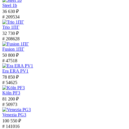
Steel 1b
36 630 ₽
# 209534
Trio 1ПГ
32 730 ₽
# 208628
Fusion 1ПГ
50 800 ₽
# 47518
Era ERA PV1
78 850 ₽
# 54625
Köln PF3
81 200 ₽
# 50973
Venezia PG3
100 550 ₽
# 141016