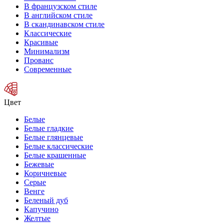
В французском стиле
В английском стиле
В скандинавском стиле
Классические
Красивые
Минимализм
Прованс
Современные
Цвет
Белые
Белые гладкие
Белые глянцевые
Белые классические
Белые крашенные
Бежевые
Коричневые
Серые
Венге
Беленый дуб
Капучино
Желтые