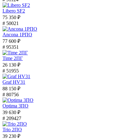
Libero SF2
75 350 ₽
# 50021
Ancona 1РПО
77 600 ₽
# 95351
Time 2ПГ
26 130 ₽
# 51955
Graf HV31
88 150 ₽
# 80756
Optima 3ПО
39 630 ₽
# 209427
Trio 2ПО
39 230 ₽