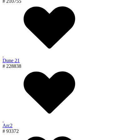
# 210755
Dune 21
# 228838
Arc2
# 93372