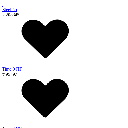
Steel 5b
# 208345
Time 9 ПГ
# 95497