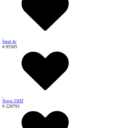
Steel 4с
# 95505
Nova 33ПГ
# 229793