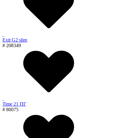
Exit G2 slim
# 208349
Time 21 ПГ
# 80075