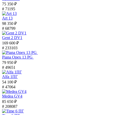
75 350 ₽
# 71195
Art 13
98 350 ₽
# 68799
Gent 2 DV1
169 600 ₽
# 233103
Piana Орех 13 PG
79 950 ₽
# 49651
Alfa 1ПГ
54 100 ₽
# 47064
Medea GV4
85 650 ₽
# 208087