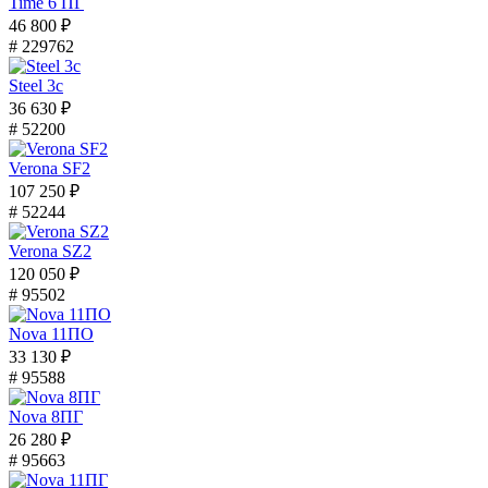
Time 6 ПГ
46 800 ₽
# 229762
Steel 3с
36 630 ₽
# 52200
Verona SF2
107 250 ₽
# 52244
Verona SZ2
120 050 ₽
# 95502
Nova 11ПО
33 130 ₽
# 95588
Nova 8ПГ
26 280 ₽
# 95663