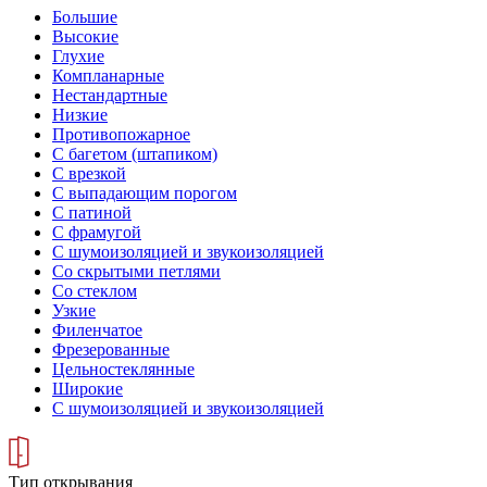
Большие
Высокие
Глухие
Компланарные
Нестандартные
Низкие
Противопожарное
С багетом (штапиком)
С врезкой
С выпадающим порогом
С патиной
С фрамугой
С шумоизоляцией и звукоизоляцией
Со скрытыми петлями
Со стеклом
Узкие
Филенчатое
Фрезерованные
Цельностеклянные
Широкие
С шумоизоляцией и звукоизоляцией
Тип открывания