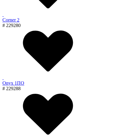
Corner 2
# 229280
Onyx 1ПО
# 229288