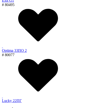
Exit G1
# 80495
Optima 33ПО 2
# 80077
Lucky 22ПГ