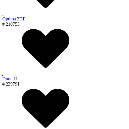
Optima 2ПГ
# 210753
Dune 11
# 229791