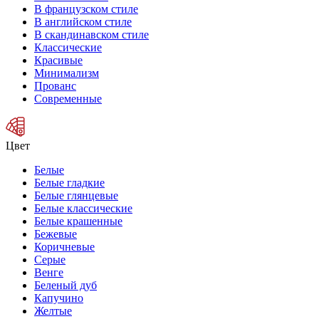
В французском стиле
В английском стиле
В скандинавском стиле
Классические
Красивые
Минимализм
Прованс
Современные
Цвет
Белые
Белые гладкие
Белые глянцевые
Белые классические
Белые крашенные
Бежевые
Коричневые
Серые
Венге
Беленый дуб
Капучино
Желтые