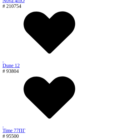
Nova 4ПО
# 210754
Dune 12
# 93804
Time 77ПГ
# 95500