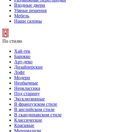
Входные двери
Умные решения
Мебель
Наши салоны
По стилю
Хай-тек
Барокко
Арт-деко
Дизайнерские
Лофт
Модерн
Необычные
Неоклассика
Под старину
Эксклюзивные
В французском стиле
В английском стиле
В скандинавском стиле
Классические
Красивые
Минимализм