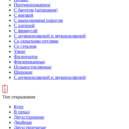
Противопожарное
С багетом (штапиком)
С врезкой
С выпадающим порогом
С патиной
С фрамугой
С шумоизоляцией и звукоизоляцией
Со скрытыми петлями
Со стеклом
Узкие
Филенчатое
Фрезерованные
Цельностеклянные
Широкие
С шумоизоляцией и звукоизоляцией
Тип открывания
Купе
В пенал
Двухсторонние
Двойные
Двухстворчатые