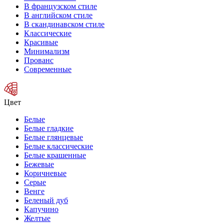
В французском стиле
В английском стиле
В скандинавском стиле
Классические
Красивые
Минимализм
Прованс
Современные
Цвет
Белые
Белые гладкие
Белые глянцевые
Белые классические
Белые крашенные
Бежевые
Коричневые
Серые
Венге
Беленый дуб
Капучино
Желтые