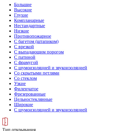
Большие
Высокие
Глухие
Компланарные
Нестандартные
Низкие
Противопожарное
С багетом (штапиком)
С врезкой
С выпадающим порогом
С патиной
С фрамугой
С шумоизоляцией и звукоизоляцией
Со скрытыми петлями
Со стеклом
Узкие
Филенчатое
Фрезерованные
Цельностеклянные
Широкие
С шумоизоляцией и звукоизоляцией
Тип открывания