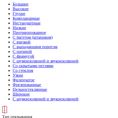
Большие
Высокие
Глухие
Компланарные
Нестандартные
Низкие
Противопожарное
С багетом (штапиком)
С врезкой
С выпадающим порогом
С патиной
С фрамугой
С шумоизоляцией и звукоизоляцией
Со скрытыми петлями
Со стеклом
Узкие
Филенчатое
Фрезерованные
Цельностеклянные
Широкие
С шумоизоляцией и звукоизоляцией
Тип открывания