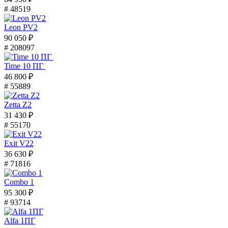
# 48519
Leon PV2
90 050 ₽
# 208097
Time 10 ПГ
46 800 ₽
# 55889
Zetta Z2
31 430 ₽
# 55170
Exit V22
36 630 ₽
# 71816
Combo 1
95 300 ₽
# 93714
Alfa 1ПГ