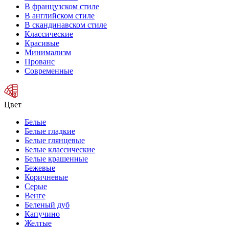
В французском стиле
В английском стиле
В скандинавском стиле
Классические
Красивые
Минимализм
Прованс
Современные
Цвет
Белые
Белые гладкие
Белые глянцевые
Белые классические
Белые крашенные
Бежевые
Коричневые
Серые
Венге
Беленый дуб
Капучино
Желтые