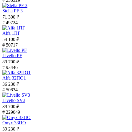
# 230329
Stella PF 3
71 300 ₽
# 49724
Alfa 1ПГ
54 100 ₽
# 50717
Livello PF
89 700 ₽
# 93446
Alfa 32ПО1
36 230 ₽
# 50834
Livello SV3
89 700 ₽
# 229049
Onyx 33ПО
39 230 ₽