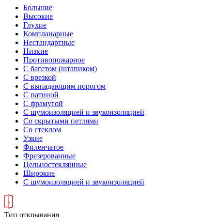
Большие
Высокие
Глухие
Компланарные
Нестандартные
Низкие
Противопожарное
С багетом (штапиком)
С врезкой
С выпадающим порогом
С патиной
С фрамугой
С шумоизоляцией и звукоизоляцией
Со скрытыми петлями
Со стеклом
Узкие
Филенчатое
Фрезерованные
Цельностеклянные
Широкие
С шумоизоляцией и звукоизоляцией
Тип открывания