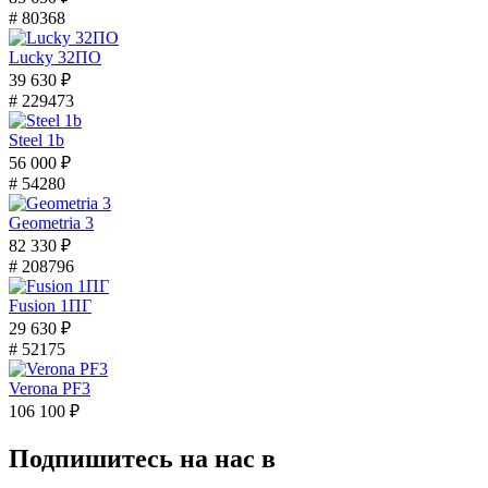
# 80368
Lucky 32ПО
39 630 ₽
# 229473
Steel 1b
56 000 ₽
# 54280
Geometria 3
82 330 ₽
# 208796
Fusion 1ПГ
29 630 ₽
# 52175
Verona PF3
106 100 ₽
Подпишитесь на нас в