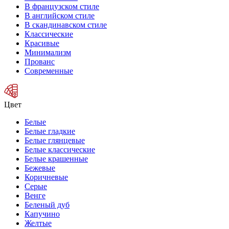
В французском стиле
В английском стиле
В скандинавском стиле
Классические
Красивые
Минимализм
Прованс
Современные
Цвет
Белые
Белые гладкие
Белые глянцевые
Белые классические
Белые крашенные
Бежевые
Коричневые
Серые
Венге
Беленый дуб
Капучино
Желтые