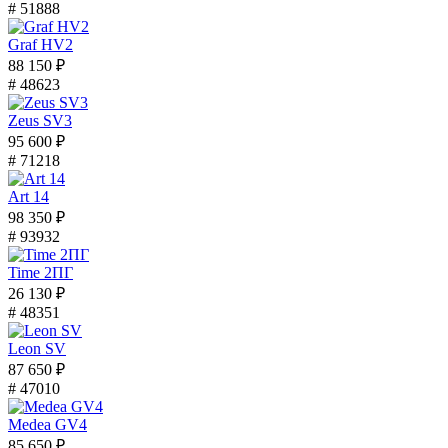
# 51888
Graf HV2
88 150 ₽
# 48623
Zeus SV3
95 600 ₽
# 71218
Art 14
98 350 ₽
# 93932
Time 2ПГ
26 130 ₽
# 48351
Leon SV
87 650 ₽
# 47010
Medea GV4
85 650 ₽