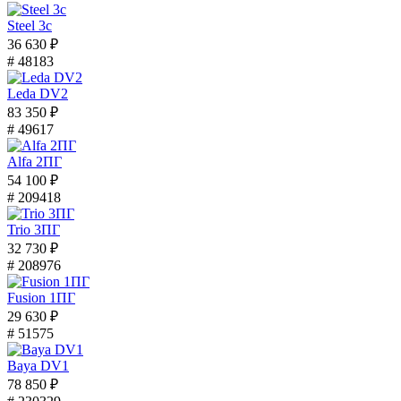
Steel 3с
36 630 ₽
# 48183
Leda DV2
83 350 ₽
# 49617
Alfa 2ПГ
54 100 ₽
# 209418
Trio 3ПГ
32 730 ₽
# 208976
Fusion 1ПГ
29 630 ₽
# 51575
Baya DV1
78 850 ₽