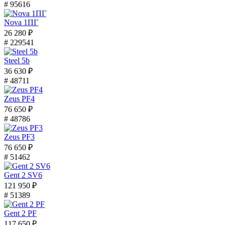
# 95616
Nova 1ПГ
26 280 ₽
# 229541
Steel 5b
36 630 ₽
# 48711
Zeus PF4
76 650 ₽
# 48786
Zeus PF3
76 650 ₽
# 51462
Gent 2 SV6
121 950 ₽
# 51389
Gent 2 PF
117 650 ₽