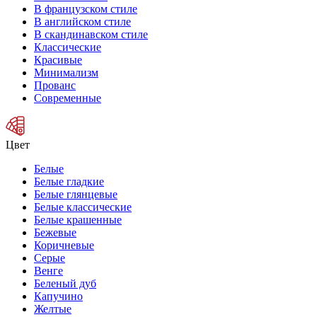
В французском стиле
В английском стиле
В скандинавском стиле
Классические
Красивые
Минимализм
Прованс
Современные
Цвет
Белые
Белые гладкие
Белые глянцевые
Белые классические
Белые крашенные
Бежевые
Коричневые
Серые
Венге
Беленый дуб
Капучино
Желтые