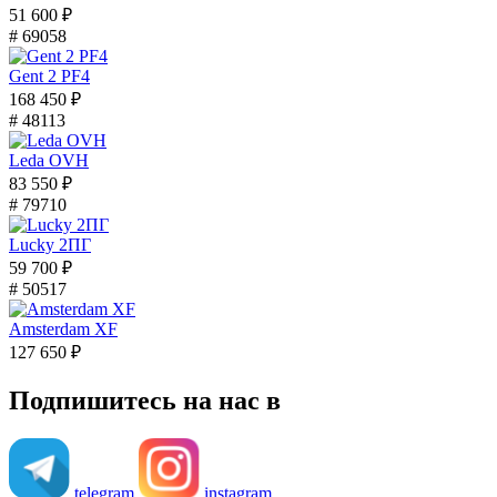
51 600 ₽
# 69058
Gent 2 PF4
168 450 ₽
# 48113
Leda OVH
83 550 ₽
# 79710
Lucky 2ПГ
59 700 ₽
# 50517
Amsterdam XF
127 650 ₽
Подпишитесь на нас в
telegram
instagram