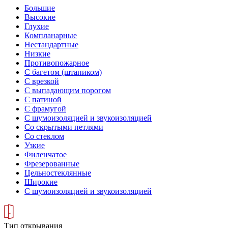
Большие
Высокие
Глухие
Компланарные
Нестандартные
Низкие
Противопожарное
С багетом (штапиком)
С врезкой
С выпадающим порогом
С патиной
С фрамугой
С шумоизоляцией и звукоизоляцией
Со скрытыми петлями
Со стеклом
Узкие
Филенчатое
Фрезерованные
Цельностеклянные
Широкие
С шумоизоляцией и звукоизоляцией
Тип открывания