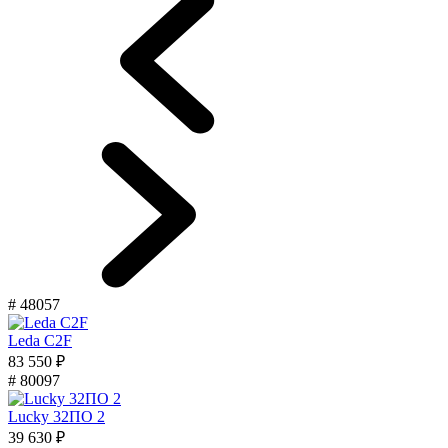
# 48057
Leda C2F
83 550 ₽
# 80097
Lucky 32ПО 2
39 630 ₽