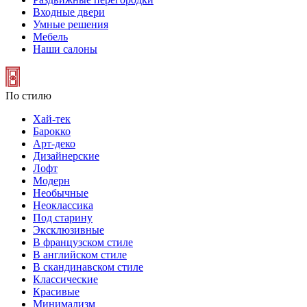
Входные двери
Умные решения
Мебель
Наши салоны
По стилю
Хай-тек
Барокко
Арт-деко
Дизайнерские
Лофт
Модерн
Необычные
Неоклассика
Под старину
Эксклюзивные
В французском стиле
В английском стиле
В скандинавском стиле
Классические
Красивые
Минимализм