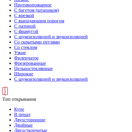
Противопожарное
С багетом (штапиком)
С врезкой
С выпадающим порогом
С патиной
С фрамугой
С шумоизоляцией и звукоизоляцией
Со скрытыми петлями
Со стеклом
Узкие
Филенчатое
Фрезерованные
Цельностеклянные
Широкие
С шумоизоляцией и звукоизоляцией
Тип открывания
Купе
В пенал
Двухсторонние
Двойные
Двухстворчатые