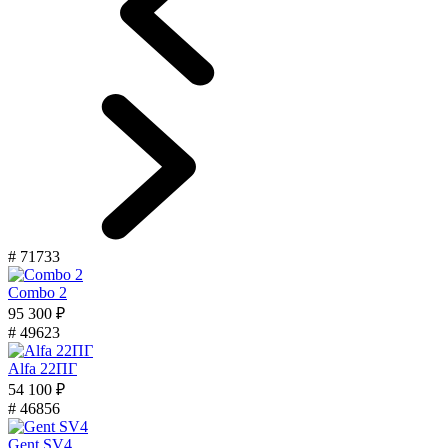
# 71733
Combo 2
95 300 ₽
# 49623
Alfa 22ПГ
54 100 ₽
# 46856
Gent SV4