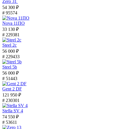
Zero 31
54 300 ₽
# 95574
Nova 11ПО
33 130 ₽
# 229381
Steel 2с
56 000 ₽
# 229433
Steel 5b
56 000 ₽
# 51443
Gent 2 DF
121 950 ₽
# 230301
Stella SV 4
74 550 ₽
# 53611