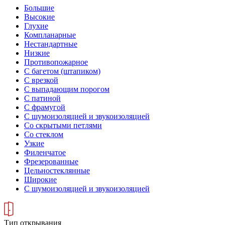
Большие
Высокие
Глухие
Компланарные
Нестандартные
Низкие
Противопожарное
С багетом (штапиком)
С врезкой
С выпадающим порогом
С патиной
С фрамугой
С шумоизоляцией и звукоизоляцией
Со скрытыми петлями
Со стеклом
Узкие
Филенчатое
Фрезерованные
Цельностеклянные
Широкие
С шумоизоляцией и звукоизоляцией
Тип открывания