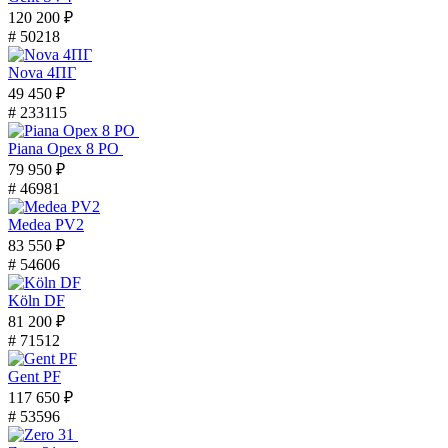
120 200 ₽
# 50218
Nova 4ПГ
49 450 ₽
# 233115
Piana Орех 8 PO
79 950 ₽
# 46981
Medea PV2
83 550 ₽
# 54606
Köln DF
81 200 ₽
# 71512
Gent PF
117 650 ₽
# 53596