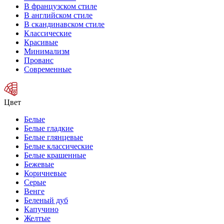
В французском стиле
В английском стиле
В скандинавском стиле
Классические
Красивые
Минимализм
Прованс
Современные
Цвет
Белые
Белые гладкие
Белые глянцевые
Белые классические
Белые крашенные
Бежевые
Коричневые
Серые
Венге
Беленый дуб
Капучино
Желтые