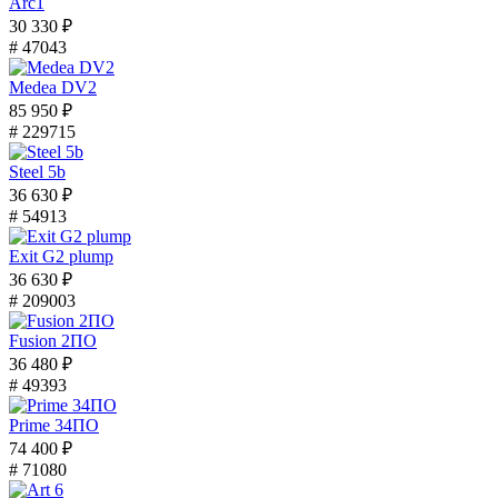
Arc1
30 330 ₽
# 47043
Medea DV2
85 950 ₽
# 229715
Steel 5b
36 630 ₽
# 54913
Exit G2 plump
36 630 ₽
# 209003
Fusion 2ПО
36 480 ₽
# 49393
Prime 34ПО
74 400 ₽
# 71080