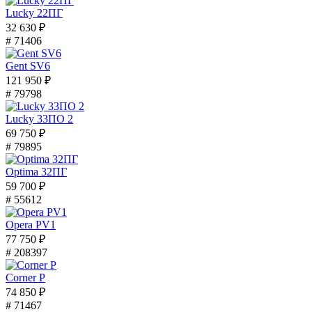
Lucky 22ПГ
32 630 ₽
# 71406
Gent SV6
121 950 ₽
# 79798
Lucky 33ПО 2
69 750 ₽
# 79895
Optima 32ПГ
59 700 ₽
# 55612
Opera PV1
77 750 ₽
# 208397
Corner P
74 850 ₽
# 71467