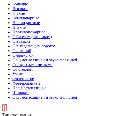
Большие
Высокие
Глухие
Компланарные
Нестандартные
Низкие
Противопожарное
С багетом (штапиком)
С врезкой
С выпадающим порогом
С патиной
С фрамугой
С шумоизоляцией и звукоизоляцией
Со скрытыми петлями
Со стеклом
Узкие
Филенчатое
Фрезерованные
Цельностеклянные
Широкие
С шумоизоляцией и звукоизоляцией
Тип открывания