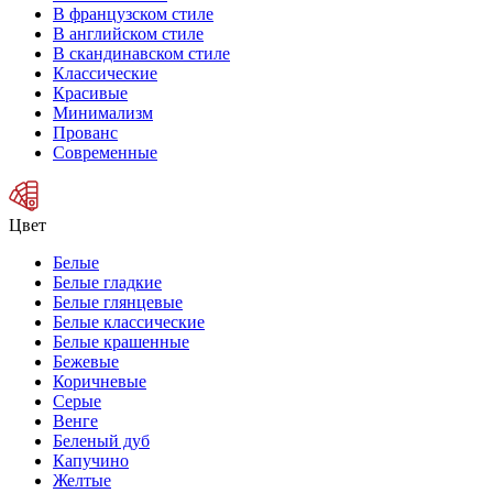
В французском стиле
В английском стиле
В скандинавском стиле
Классические
Красивые
Минимализм
Прованс
Современные
Цвет
Белые
Белые гладкие
Белые глянцевые
Белые классические
Белые крашенные
Бежевые
Коричневые
Серые
Венге
Беленый дуб
Капучино
Желтые