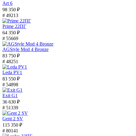
Art 6
98 350 ₽
# 49213
Prime 22ПГ
64 350 ₽
# 55669
AGStyle Mod 4 Bronze
83 750 ₽
# 48251
Leda PV1
83 550 ₽
# 54898
Exit G1
36 630 ₽
# 51339
Gent 2 SV
115 350 ₽
# 80141