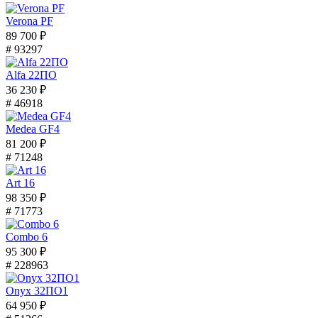
Verona PF
89 700 ₽
# 93297
Alfa 22ПО
36 230 ₽
# 46918
Medea GF4
81 200 ₽
# 71248
Art 16
98 350 ₽
# 71773
Combo 6
95 300 ₽
# 228963
Onyx 32ПО1
64 950 ₽