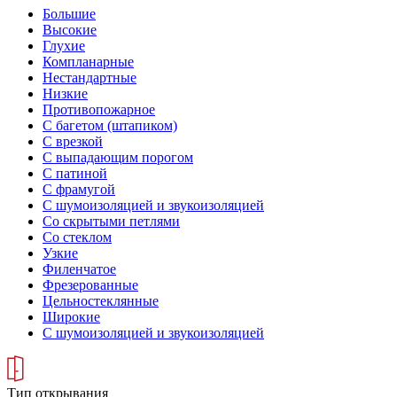
Большие
Высокие
Глухие
Компланарные
Нестандартные
Низкие
Противопожарное
С багетом (штапиком)
С врезкой
С выпадающим порогом
С патиной
С фрамугой
С шумоизоляцией и звукоизоляцией
Со скрытыми петлями
Со стеклом
Узкие
Филенчатое
Фрезерованные
Цельностеклянные
Широкие
С шумоизоляцией и звукоизоляцией
Тип открывания