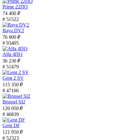
Prime 22ПО
74 400 ₽
# 51522
Baya DV2
76 800 ₽
# 93405
Alfa 4ПО
36 230 ₽
# 51479
Gent 2 SV
115 350 ₽
# 47166
Brussel SI2
120 050 ₽
# 46839
Gent DF
121 950 ₽
# 52323