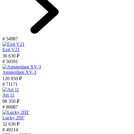
# 54987
Exit V21
36 630 ₽
# 50591
Amsterdam XV-3
120 050 ₽
# 71171
Art 11
98 350 ₽
# 80087
Lucky 2ПГ
32 630 ₽
# 49214