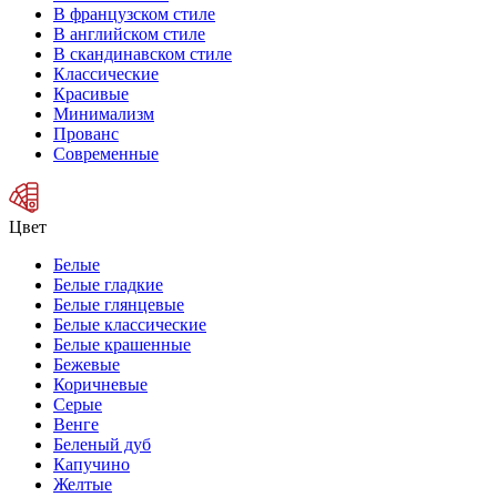
В французском стиле
В английском стиле
В скандинавском стиле
Классические
Красивые
Минимализм
Прованс
Современные
Цвет
Белые
Белые гладкие
Белые глянцевые
Белые классические
Белые крашенные
Бежевые
Коричневые
Серые
Венге
Беленый дуб
Капучино
Желтые