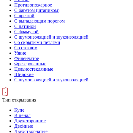
Противопожарное
С багетом (штапиком)
С врезкой
С выпадающим порогом
С патиной
С фрамугой
С шумоизоляцией и звукоизоляцией
Со скрытыми петлями
Со стеклом
Узкие
Филенчатое
Фрезерованные
Цельностеклянные
Широкие
С шумоизоляцией и звукоизоляцией
Тип открывания
Купе
В пенал
Двухсторонние
Двойные
Двухстворчатые