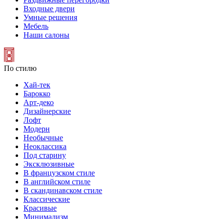
Входные двери
Умные решения
Мебель
Наши салоны
По стилю
Хай-тек
Барокко
Арт-деко
Дизайнерские
Лофт
Модерн
Необычные
Неоклассика
Под старину
Эксклюзивные
В французском стиле
В английском стиле
В скандинавском стиле
Классические
Красивые
Минимализм