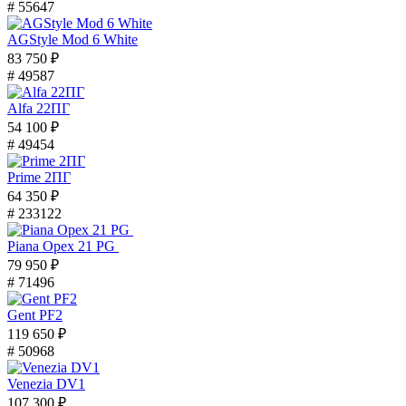
# 55647
AGStyle Mod 6 White
83 750 ₽
# 49587
Alfa 22ПГ
54 100 ₽
# 49454
Prime 2ПГ
64 350 ₽
# 233122
Piana Орех 21 PG
79 950 ₽
# 71496
Gent PF2
119 650 ₽
# 50968
Venezia DV1
107 300 ₽