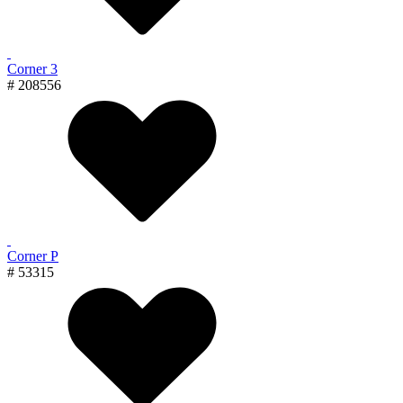
Corner 3
# 208556
Corner P
# 53315