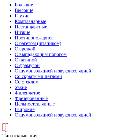
Большие
Высокие
Глухие
Компланарные
Нестандартные
Низкие
Противопожарное
С багетом (штапиком)
С врезкой
С выпадающим порогом
С патиной
С фрамугой
С шумоизоляцией и звукоизоляцией
Со скрытыми петлями
Со стеклом
Узкие
Филенчатое
Фрезерованные
Цельностеклянные
Широкие
С шумоизоляцией и звукоизоляцией
Тип открывания