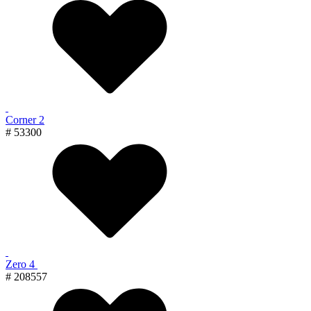
Corner 2
# 53300
Zero 4
# 208557