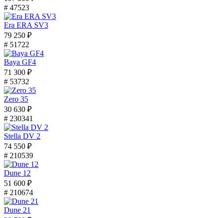
# 47523
Era ERA SV3
79 250 ₽
# 51722
Baya GF4
71 300 ₽
# 53732
Zero 35
30 630 ₽
# 230341
Stella DV 2
74 550 ₽
# 210539
Dune 12
51 600 ₽
# 210674
Dune 21