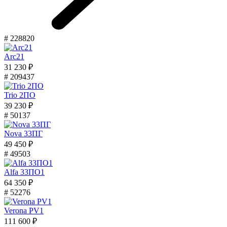
# 228820
Arc21
31 230 ₽
# 209437
Trio 2ПО
39 230 ₽
# 50137
Nova 33ПГ
49 450 ₽
# 49503
Alfa 33ПО1
64 350 ₽
# 52276
Verona PV1
111 600 ₽