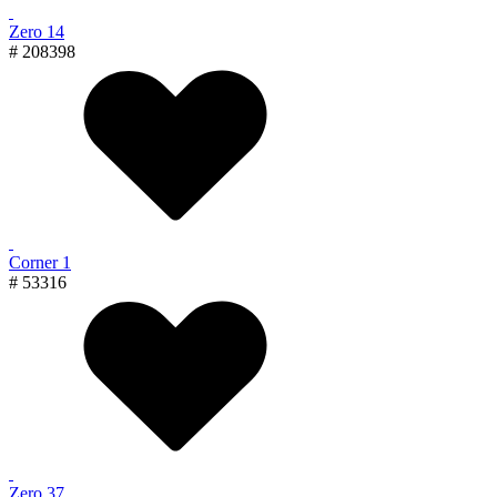
Zero 14
# 208398
Corner 1
# 53316
Zero 37