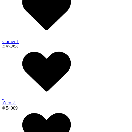
Corner 1
# 53298
Zero 2
# 54009