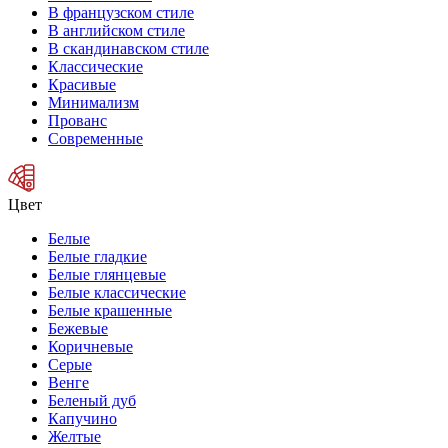
В французском стиле
В английском стиле
В скандинавском стиле
Классические
Красивые
Минимализм
Прованс
Современные
Цвет
Белые
Белые гладкие
Белые глянцевые
Белые классические
Белые крашенные
Бежевые
Коричневые
Серые
Венге
Беленый дуб
Капучино
Желтые